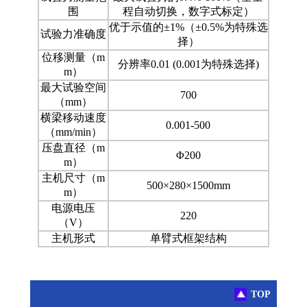
围
程自动切换，数字式标定）
优于示值的±1%（±0.5%为特殊选
试验力准确度
择）
位移测量（m
分辨率0.01 (0.001为特殊选择)
m）
最大试验空间
700
（mm）
横梁移动速度
0.001-500
（mm/min）
压盘直径（m
Φ200
m）
主机尺寸（m
500×280×1500mm
m）
电源电压
220
（V）
主机形式
单臂式框架结构
TOP